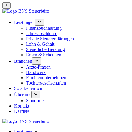
Zum
Inhalt
springen
Leistungen
Finanzbuchhaltung
Jahresabschlüsse
Private Steuererklärungen
Lohn & Gehalt
Steuerliche Beratung
Erben & Schenken
Branchen
Ärzte-Praxen
Handwerk
Familienunternehmen
Tochtergesellschaften
So arbeiten wir
Über uns
Standorte
Kontakt
Karriere
Leistungen