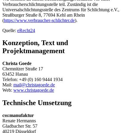
Verbraucherschlichtungsstelle teil. Zuständig ist die
Universalschlichtungsstelle des Zentrums für Schlichtung e.V.,
Straßburger Straße 8, 77694 Kehl am Rhein
(
https://www.verbraucher-schlichter.de
).
Quelle:
eRecht24
Konzeption, Text und
Projektmanagement
Christa Goede
Chemnitzer Straße 17
63452 Hanau
Telefon: +49 (0) 160 9444 1934
Mail:
mail@christagoede.de
Web:
www.christagoede.de
Technische Umsetzung
css:manufaktur
Renate Hermanns
Gladbacher Str. 57
40219 Düsseldorf