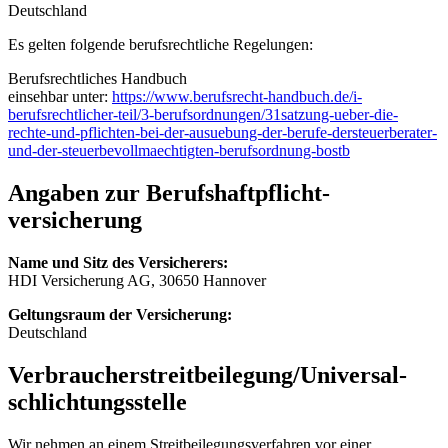
Deutschland
Es gelten folgende berufsrechtliche Regelungen:
Berufsrechtliches Handbuch
einsehbar unter:
https://www.berufsrecht-handbuch.de/i-
berufsrechtlicher-teil/3-berufsordnungen/31satzung-ueber-die-
rechte-und-pflichten-bei-der-ausuebung-der-berufe-dersteuerberater-
und-der-steuerbevollmaechtigten-berufsordnung-bostb
Angaben zur Berufs­haftpflicht­
versicherung
Name und Sitz des Versicherers:
HDI Versicherung AG, 30650 Hannover
Geltungsraum der Versicherung:
Deutschland
Verbraucher­streit­beilegung/Universal­
schlichtungs­stelle
Wir nehmen an einem Streitbeilegungsverfahren vor einer